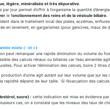
ue, légère, minéralisée et très dépurative
.
ée par jour permet d’offrir à l’organisme la quantité d’éner
ver
le f
onctionnement des reins et de la vésicule biliaire.
ident dans le traitement local des plaies, eczémas, enflures,
antée en lavement, en gargarismes (pour gencives, maux de 
tée mixte (- et +):
on peut remarquer une rapide diminution du volume du foie. 
sible des calculs rénaux ou biliaires car l’eau aimantée agi
urelles. Pour activer l’élimination des calculs, boire 2 litres
production d’urine agit autant sur leur volume que sur les 
a rapidité dépend de leur taille. Si l’évacuation des calcu
estérol, sucre) :
cette indication est mise en évidence pa
lusieurs cas, on a constaté que les niveaux des taux de cho