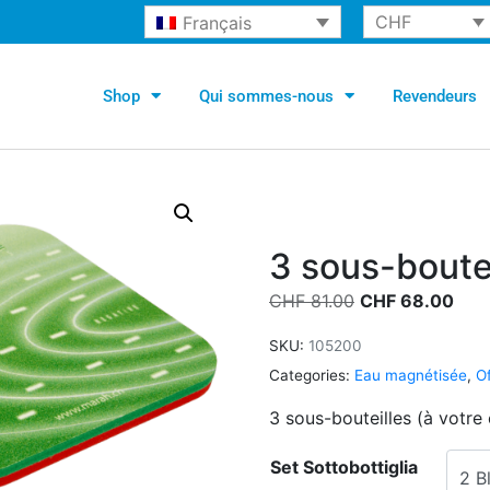
CHF
Français
Shop
Qui sommes-nous
Revendeurs
3 sous-boute
CHF
81.00
CHF
68.00
SKU:
105200
Categories:
Eau magnétisée
,
O
3 sous-bouteilles (à votre 
Set Sottobottiglia