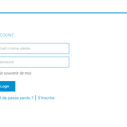
COUNT
e souvenir de moi
Login
|
 de passe perdu ?
S’inscrire
ternative: