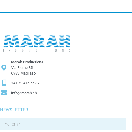
Marah Productions
Via Fiume 35
6983 Magliaso
+41 79 416 56 37
info@marah.ch
NEWSLETTER