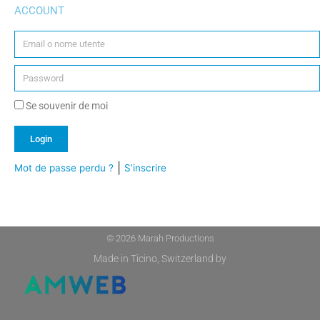
ACCOUNT
Se souvenir de moi
Login
|
Mot de passe perdu ?
S’inscrire
Alternative:
© 2026 Marah Productions
Made in Ticino, Switzerland by