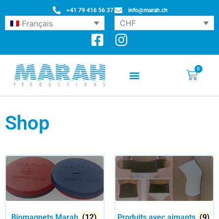
+41 79 416 56 37
info@marah.ch
CHF
Français
0
Shop
Biomagnets Marah
(12)
Produits avec aimants
(9)