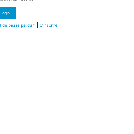
Login
|
 de passe perdu ?
S’inscrire
ternative: