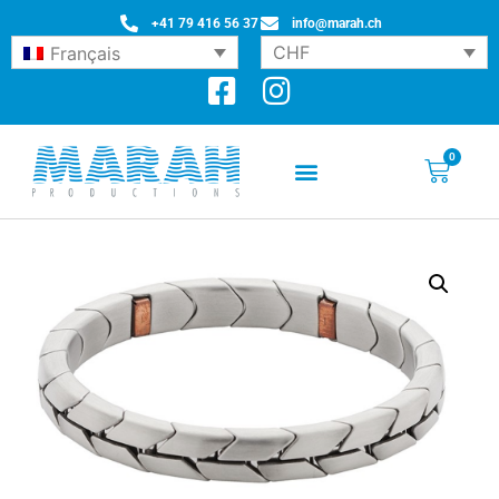
+41 79 416 56 37
info@marah.ch
CHF
Français
0