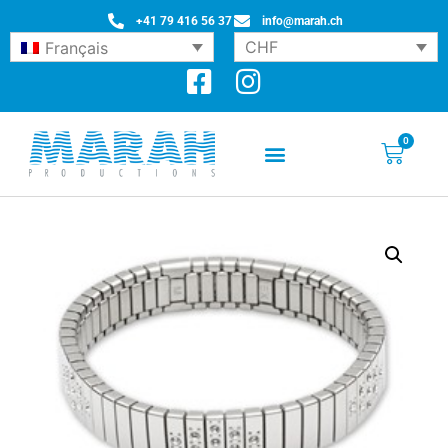
+41 79 416 56 37
info@marah.ch
CHF
Français
0