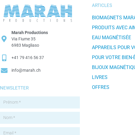
ARTICLES
BIOMAGNETS MAR
PRODUITS AVEC A
Marah Productions
EAU MAGNÉTISÉE
Via Fiume 35
6983 Magliaso
APPAREILS POUR 
POUR VOTRE BIEN-
+41 79 416 56 37
BIJOUX MAGNÉTIQ
info@marah.ch
LIVRES
OFFRES
NEWSLETTER