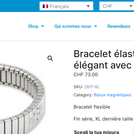
CHF
Français
Shop
Qui sommes-nous
Revendeurs
Bracelet éla
élégant avec
CHF
73.00
SKU:
2617-XL
Category:
Bijoux magnétiques
Bracelet flexible
Fin série, XL dernière taille
Scegli la tua misura