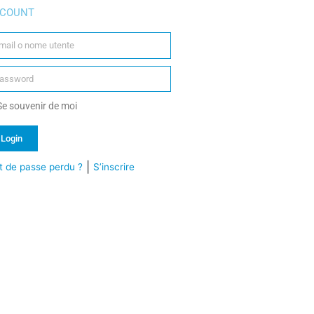
COUNT
e souvenir de moi
Login
|
 de passe perdu ?
S’inscrire
ternative: