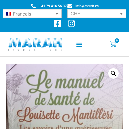
+41 79 416 56 37
info@marah.ch
CHF
Français
0