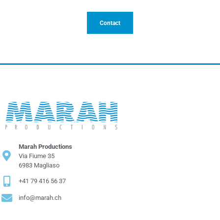
Contact
Marah Productions
Via Fiume 35
6983 Magliaso
+41 79 416 56 37
info@marah.ch