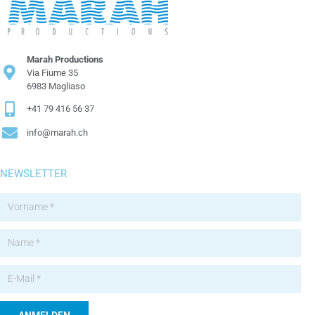
Marah Productions
Via Fiume 35
6983 Magliaso
+41 79 416 56 37
info@marah.ch
NEWSLETTER
ANMELDEN