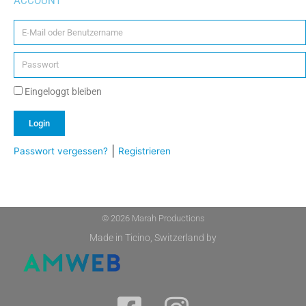
ACCOUNT
Eingeloggt bleiben
Login
|
Passwort vergessen?
Registrieren
Alternative:
© 2026 Marah Productions
Made in Ticino, Switzerland by