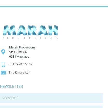
Marah Productions
Via Fiume 35
6983 Magliaso
+41 79 416 56 37
info@marah.ch
NEWSLETTER