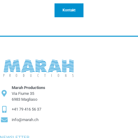
Kontakt
Marah Productions
Via Fiume 35
6983 Magliaso
+41 79 416 56 37
info@marah.ch
NEWSLETTER