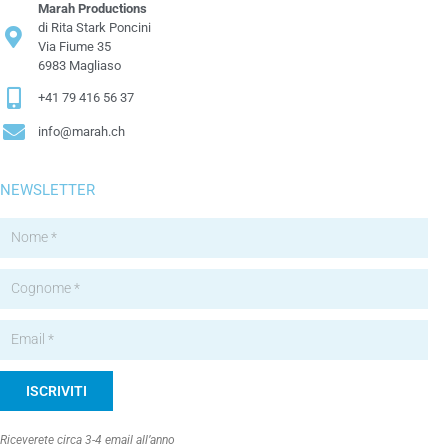
Marah Productions
di Rita Stark Poncini
Via Fiume 35
6983 Magliaso
+41 79 416 56 37
info@marah.ch
NEWSLETTER
ISCRIVITI
Alternative:
Riceverete circa 3-4 email all’anno