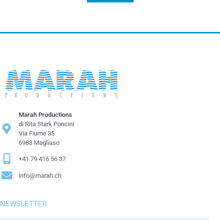
Marah Productions
di Rita Stark Poncini
Via Fiume 35
6983 Magliaso
+41 79 416 56 37
info@marah.ch
NEWSLETTER