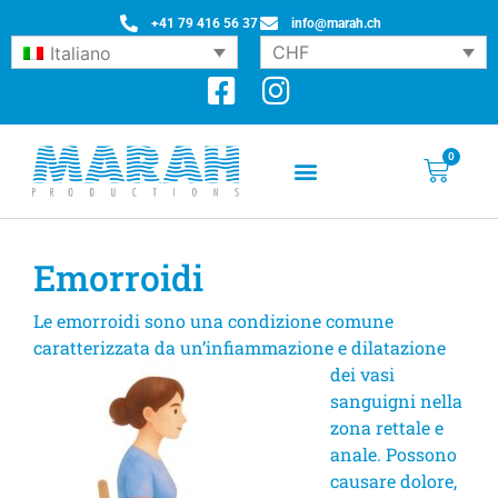
+41 79 416 56 37
info@marah.ch
CHF
Italiano
0
Emorroidi
Le emorroidi sono una condizione comune
caratterizzata da
un’infiammazione e dilatazione
dei vasi
sanguigni nella
zona rettale e
anale. Possono
causare dolore,